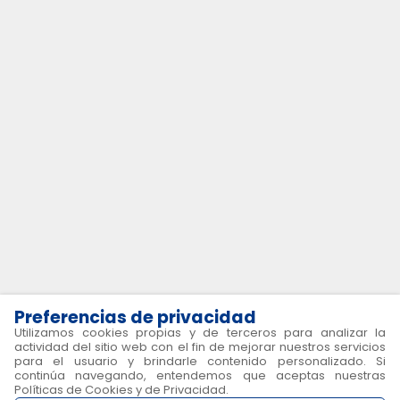
Todos nuestros autobuses están programados para ser
inspeccionados antes de cada salida y por eso estamos
100% seguros que su experiencia será la mejor viajando
con nosotros.
Síguenos en
:
Menú
Legal
Inicio
Legal
Nosotros
Términos y condiciones
Terminales
Políticas de Cookies
Destinos
Políticas de privacidad
Políticas de Comunicación
SMS
Política de Equipaje
Preferencias de privacidad
Preguntas frecuentes
Utilizamos cookies propias y de terceros para analizar la
actividad del sitio web con el fin de mejorar nuestros servicios
Idiomas
para el usuario y brindarle contenido personalizado. Si
continúa navegando, entendemos que aceptas nuestras
Español
Políticas de Cookies y de Privacidad.
Inglés